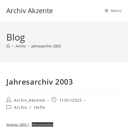
Zum
Archiv Akzente
Inhalt
Menü
springen
Blog
>
Archiv
>
Jahresarchiv 2003
Jahresarchiv 2003
Beitrags-
Beitrag
Archiv_Akzente
11/01/2025
Autor:
veröffentlicht:
Beitrags-
Archiv
/
Hefte
Kategorie:
Akzente_2003-1
Herunterladen